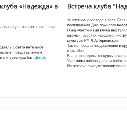
клуба «Надежда» в
Встреча клуба "На
15 октября 2022 года в зале Сел
посвященная Дню пожилого челов
валь танцев старшего поколения
Пред участниками клуба выступи
школы» русских народных инстру
культуры РФ Л.А.Терновской,
Так же прошло поздравление и вр
датель Совета ветеранов
в октябре.
красные, представленные
Были проведены конкурсы и танц
омы и сувениры (см.
фото
).
Участники поблагодарили работни
На встрече присутствовали более