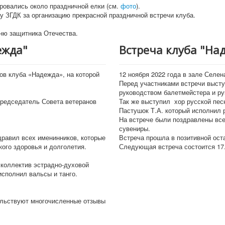
ровались около праздничной елки (см.
фото
).
у ЗГДК за организацию прекрасной праздничной встречи клуба.
Дню защитника Отечества.
ежда"
Встреча клуба "На
ов клуба «Надежда», на которой
12 ноября 2022 года в зале Селе
Перед участниками встречи выст
руководством балетмейстера и р
председатель Совета ветеранов
Так же выступил хор русской пес
Пастушок Т.А. который исполнил 
На встрече были поздравлены вс
сувениры.
равил всех именинников, которые
Встреча прошла в позитивной оста
ого здоровья и долголетия.
Следующая встреча состоится 17.
коллектив эстрадно-духовой
исполнил вальсы и танго.
ельствуют многочисленные отзывы