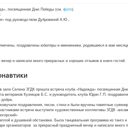
жда», посвященная Дню Победы (см.
фото
).
:
ся» под руководством Дубровиной А.Ю.,
отмечены, поздравлены юбиляры и именинники, родившиеся в мае меся
вечер и написали много прекрасных и хороших отзывов в книги гостей.
онавтики
 в зале Селена ЗГДК прошла встреча клуба «Надежда» посвященная Дню к
та ветеранов Кузнецов Б.С. и руководитель клуба Юдин Г.П. поздравил
и добра.
озвучали поздравления, песни, стихи и были вручены памятные сувени
участниками встречи выступили художественные коллективы ЗГДК -анса
огорский»
еплой и душевной обстановке. Была танцевальная программа из танго и
ри организаторов за прекрасный праздничный вечер и написали много пр