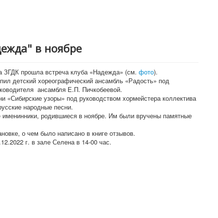
дежда" в ноябре
на ЗГДК прошла встреча клуба «Надежда» (см.
фото
).
упил детский хореографический ансамбль «Радость» под
уководителя ансамбля Е.П. Пичкобеевой.
ни «Сибирские узоры» под руководством хормейстера коллектива
русские народные песни.
е именинники, родившиеся в ноябре. Им были вручены памятные
новке, о чем было написано в книге отзывов.
12.2022 г. в зале Селена в 14-00 час.