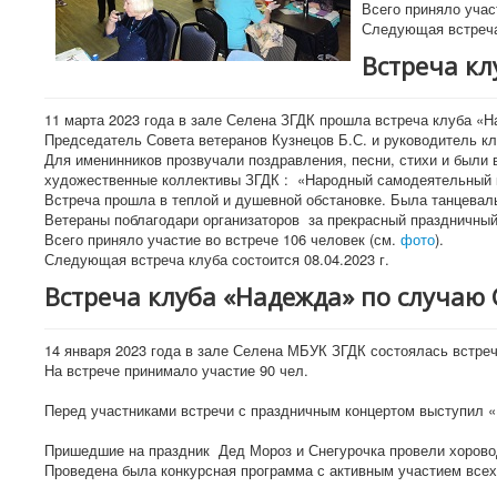
Всего приняло учас
Следующая встреча
Встреча к
11 марта 2023 года в зале Селена ЗГДК прошла встреча клуба 
Председатель Совета ветеранов Кузнецов Б.С. и руководитель кл
Для именинников прозвучали поздравления, песни, стихи и были
художественные коллективы ЗГДК : «Народный самодеятельный ко
Встреча прошла в теплой и душевной обстановке. Была танцеваль
Ветераны поблагодари организаторов за прекрасный праздничный 
Всего приняло участие во встрече 106 человек (см.
фото
).
Следующая встреча клуба состоится 08.04.2023 г.
Встреча клуба «Надежда» по случаю 
14 января 2023 года в зале Селена МБУК ЗГДК состоялась встреч
На встрече принимало участие 90 чел.
Перед участниками встречи с праздничным концертом выступил 
Пришедшие на праздник Дед Мороз и Снегурочка провели хоровод 
Проведена была конкурсная программа с активным участием все