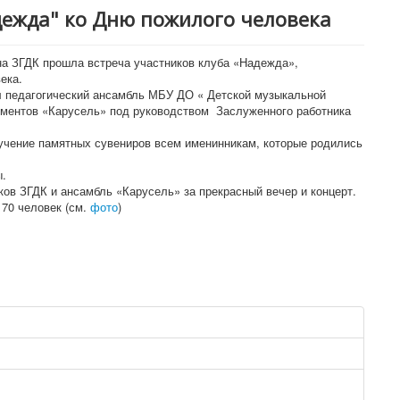
дежда" ко Дню пожилого человека
ена ЗГДК прошла встреча участников клуба «Надежда»,
ека.
л педагогический ансамбль МБУ ДО « Детской музыкальной
ментов «Карусель» под руководством Заслуженного работника
учение памятных сувениров всем именинникам, которые родились
ы.
ков ЗГДК и ансамбль «Карусель» за прекрасный вечер и концерт.
 70 человек (см.
фото
)