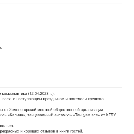
це.
осмонавтики (12.04.2023 г.).
и всех с наступающим праздником и пожелали крепкого
ры от Зеленогорской местной общественной организации
мбль «Калина», танцевальный ансамбль «Танцуем все» от КГБУ
 вальса.
екрасных и хороших отзывов в книги гостей.