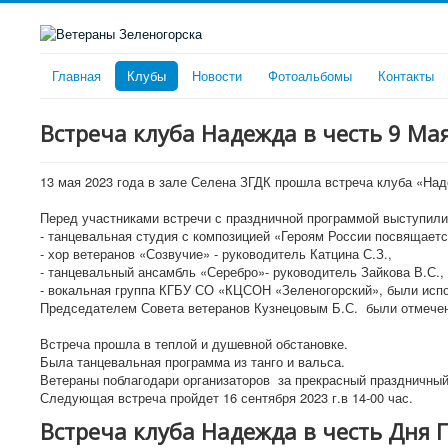
Главная
Клубы
Новости
Фотоальбомы
Контакты
Встреча клуба Надежда в честь 9 Ма
13 мая 2023 года в зале Селена ЗГДК прошла встреча клуба «Н
Перед участниками встречи с праздничной программой выступили
- танцевальная студия с композицией «Героям России посвящает
- хор ветеранов «Созвучие» - руководитель Катцина С.З.,
- танцевальный ансамбль «Серебро»- руководитель Зайкова В.С.,
- вокальная группа КГБУ СО «КЦСОН «Зеленогорский», были испо
Председателем Совета ветеранов Кузнецовым Б.С. были отмечен
Встреча прошла в теплой и душевной обстановке.
Была танцевальная программа из танго и вальса.
Ветераны поблагодари организаторов за прекрасный праздничный 
Следующая встреча пройдет 16 сентября 2023 г.в 14-00 час.
Встреча клуба Надежда в честь Дня 