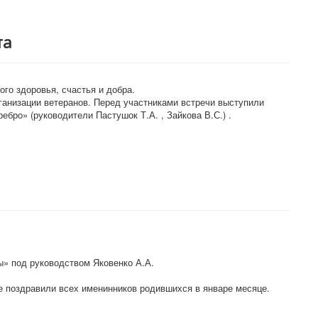
та
го здоровья, счастья и добра.
ганизации ветеранов. Перед участниками встречи выступили
ро» (руководители Пастушок Т.А. , Зайкова В.С.) .
» под руководством Яковенко А.А.
е поздравили всех именинников родившихся в январе месяце.