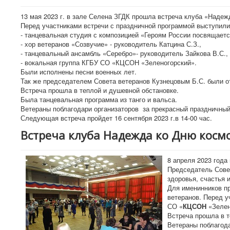
13 мая 2023 г. в зале Селена ЗГДК прошла встреча клуба «Наде
Перед участниками встречи с праздничной программой выступили
- танцевальная студия с композицией «Героям России посвящает
- хор ветеранов «Созвучие» - руководитель Катцина С.З.,
- танцевальный ансамбль «Серебро»- руководитель Зайкова В.С.,
- вокальная группа КГБУ СО «КЦСОН «Зеленогорский».
Были исполнены песни военных лет.
Так же председателем Совета ветеранов Кузнецовым Б.С. были 
Встреча прошла в теплой и душевной обстановке.
Была танцевальная программа из танго и вальса.
Ветераны поблагодари организаторов за прекрасный праздничный 
Следующая встреча пройдет 16 сентября 2023 г.в 14-00 час.
Встреча клуба Надежда ко Дню косм
8 апреля 2023 года
Председатель Сове
здоровья, счастья 
Для именинников пр
ветеранов. Перед 
СО «
КЦСОН
«Зелен
Встреча прошла в т
Ветераны поблагода